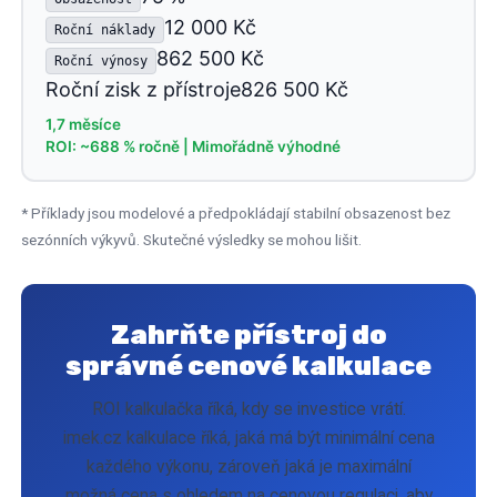
12 000 Kč
Roční náklady
862 500 Kč
Roční výnosy
Roční zisk z přístroje826 500 Kč
1,7 měsíce
ROI: ~688 % ročně | Mimořádně výhodné
* Příklady jsou modelové a předpokládají stabilní obsazenost bez
sezónních výkyvů. Skutečné výsledky se mohou lišit.
Zahrňte přístroj do
správné cenové kalkulace
ROI kalkulačka říká, kdy se investice vrátí.
imek.cz kalkulace říká, jaká má být minimální cena
každého výkonu, zároveň jaká je maximální
možná cena s ohledem na cenovou regulaci, aby