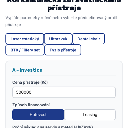
ROI kalkulačka zdravotnického
přístroje
Vyplňte parametry ručně nebo vyberte předdefinovaný profil
přístroje.
Laser estetický
Ultrazvuk
Dental chair
BTX / Fillery set
Fyzio přístroje
A – Investice
Cena přístroje (Kč)
Způsob financování
Hotovost
Leasing
Roční náklady na servis a materiál (Kč/rok)