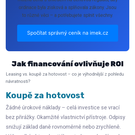
ordinace byla zisková a splňovala zákony. Jsou
to různé věci – a potřebujete splnit všechny.
Spočítat správný ceník na imek.cz
Jak financování ovlivňuje ROI
Leasing vs. koupě za hotovost – co je výhodnější z pohledu
návratnosti?
Koupě za hotovost
Žádné úrokové náklady – celá investice se vrací
bez přirážky. Okamžité vlastnictví přístroje. Odpisy
snižují základ daně rovnoměrně nebo zrychleně.