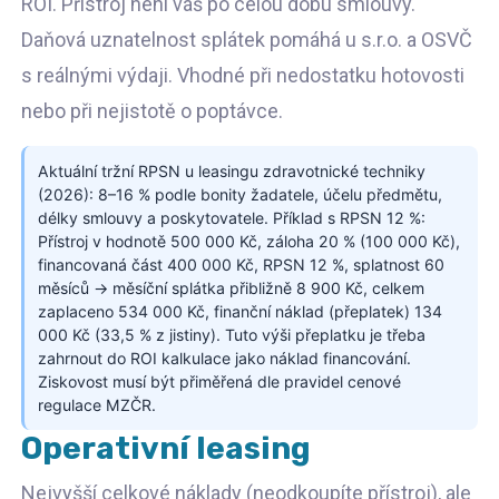
ROI. Přístroj není váš po celou dobu smlouvy.
Daňová uznatelnost splátek pomáhá u s.r.o. a OSVČ
s reálnými výdaji. Vhodné při nedostatku hotovosti
nebo při nejistotě o poptávce.
Aktuální tržní RPSN u leasingu zdravotnické techniky
(2026): 8–16 % podle bonity žadatele, účelu předmětu,
délky smlouvy a poskytovatele. Příklad s RPSN 12 %:
Přístroj v hodnotě 500 000 Kč, záloha 20 % (100 000 Kč),
financovaná část 400 000 Kč, RPSN 12 %, splatnost 60
měsíců → měsíční splátka přibližně 8 900 Kč, celkem
zaplaceno 534 000 Kč, finanční náklad (přeplatek) 134
000 Kč (33,5 % z jistiny). Tuto výši přeplatku je třeba
zahrnout do ROI kalkulace jako náklad financování.
Ziskovost musí být přiměřená dle pravidel cenové
regulace MZČR.
Operativní leasing
Nejvyšší celkové náklady (neodkoupíte přístroj), ale