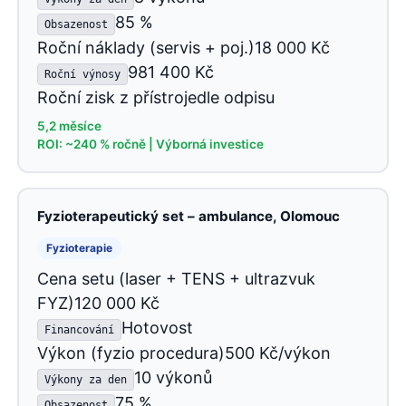
85 %
Obsazenost
Roční náklady (servis + poj.)18 000 Kč
981 400 Kč
Roční výnosy
Roční zisk z přístrojedle odpisu
5,2 měsíce
ROI: ~240 % ročně | Výborná investice
Fyzioterapeutický set – ambulance, Olomouc
Fyzioterapie
Cena setu (laser + TENS + ultrazvuk
FYZ)120 000 Kč
Hotovost
Financování
Výkon (fyzio procedura)500 Kč/výkon
10 výkonů
Výkony za den
75 %
Obsazenost