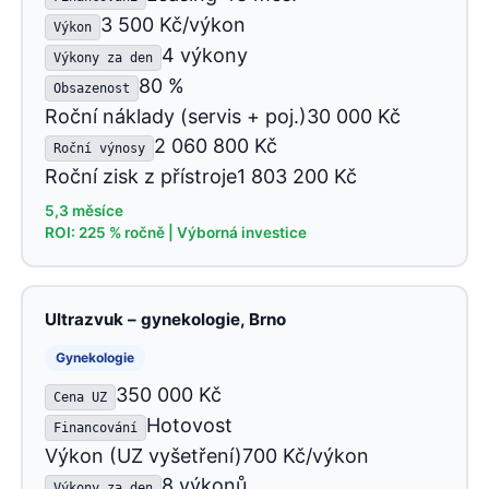
3 500 Kč/výkon
Výkon
4 výkony
Výkony za den
80 %
Obsazenost
Roční náklady (servis + poj.)30 000 Kč
2 060 800 Kč
Roční výnosy
Roční zisk z přístroje1 803 200 Kč
5,3 měsíce
ROI: 225 % ročně | Výborná investice
Ultrazvuk – gynekologie, Brno
Gynekologie
350 000 Kč
Cena UZ
Hotovost
Financování
Výkon (UZ vyšetření)700 Kč/výkon
8 výkonů
Výkony za den