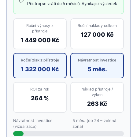
Přístroj se vrátí do 5 měsíců. Vynikající výsledek.
Roční výnosy z
Roční náklady celkem
přístroje
127 000 Kč
1 449 000 Kč
Roční zisk z přístroje
Návratnost investice
1 322 000 Kč
5 měs.
ROI za rok
Náklad přístroje /
výkon
264 %
263 Kč
Návratnost investice
5 měs. (do 24 – zelená
(vizualizace)
zóna)