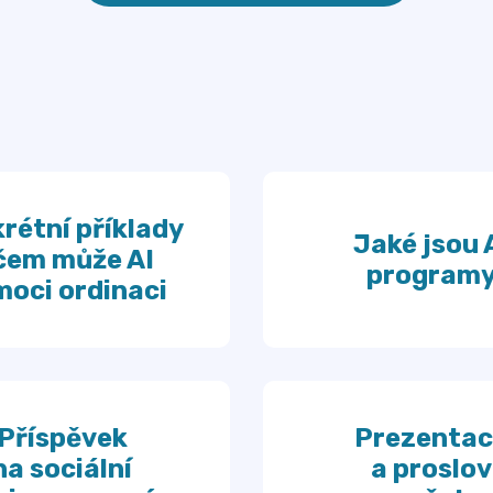
rétní příklady
Jaké jsou 
čem může AI
program
oci ordinaci
Příspěvek
Prezentac
na sociální
a proslov