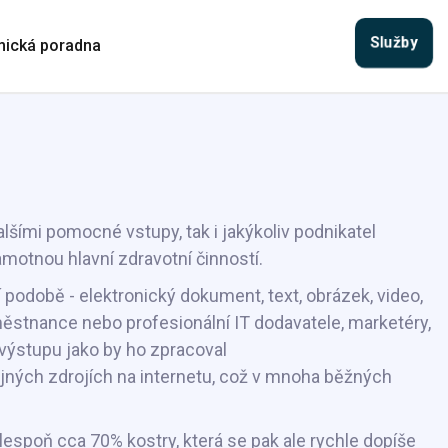
Služby
ická poradna
alšími pomocné vstupy, tak i jakýkoliv podnikatel
motnou hlavní zdravotní činností.
í podobě - elektronický dokument, text, obrázek, video,
zaměstnance nebo profesionální IT dodavatele, marketéry,
 výstupu jako by ho zpracoval
ejných zdrojích na internetu, což v mnoha běžných
lespoň cca 70% kostry, která se pak ale rychle dopíše