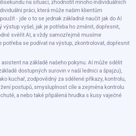
lisekundu na situaci, zhodnotit mnoho individuálních
viduální práci, která může našim klientům
použít - jde o to se jednak základně naučit jak do AI
výstup vyšel, jak je potřeba ho změnit, dopřesnit,
vhodné svěřit AI, a vždy samozřejmě musíme
je potřeba se podívat na výstup, zkontrolovat, dopřesnit
ký asistent na základě našeho pokynu. AI může sdělit
 základě dostupných surovin v naší lednici a špajzu),
 jako kuchař, zodpovědný za sdělené příkazy, kontrolu,
držení postupů, smysluplnost cíle a zejména kontrolu
é chutě, a nebo také připálená hrudka s kusy vaječné