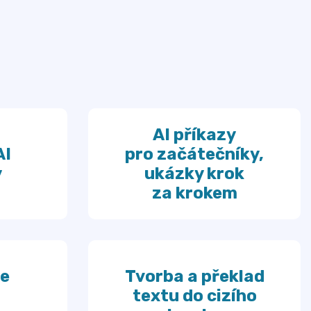
AI příkazy
AI
pro začátečníky,
y
ukázky krok
za krokem
e
Tvorba a překlad
textu do cizího