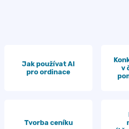
Konk
Jak používat AI
v 
pro ordinace
pom
Tvorba ceníku