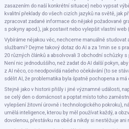
zasazením do naší konkrétní situace) nebo vypsat výběr
kvalitní překlady do všech cizích jazyků na světě, jak p
zpracovat zadané informace do nějaké požadované grafic
s pokyny apod.), jak postavit nebo vylepšit vlastní we
Vybíráme nějakou věc, nechceme manuálně studovat a pro
službami? Dejme takový dotaz do AI a za 1min se s pr
20 různých článků a absolvovali 3 obchodní schůzky s po
Není nic jednoduššího, než zadat do AI další pokyn, ab
z AI něco, co neodpovídá našeho očekávání (to se stává 
sdělit AI, že problematika byla špatně pochopena a má
Stejně jako v historii přišly i jiné významné události, 
se celý den o domácnost a poptat místo toho zaměstnán
vylepšení žitovní úrovně i technologického pokroku), n
umělá inteligence, kterou by měl používat každý, a obz
dovolenou, přestávku na oběd a nikdy si nestěžuje ani