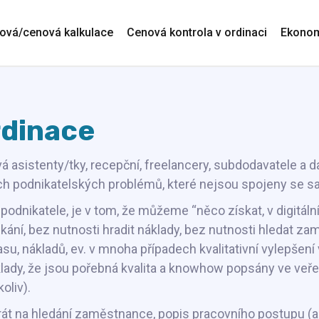
ová/cenová kalkulace
Cenová kontrola v ordinaci
Ekonom
rdinace
vá asistenty/tky, recepční, freelancery, subdodavatele a d
ch podnikatelských problémů, které nejsou spojeny se sa
 podnikatele, je v tom, že můžeme “něco získat, v digitáln
 čekání, bez nutnosti hradit náklady, bez nutnosti hledat 
su, nákladů, ev. v mnoha případech kvalitativní vylepšení
íklady, že jsou pořebná kvalita a knowhow popsány ve veř
oliv).
zerát na hledání zaměstnance, popis pracovního postupu (a