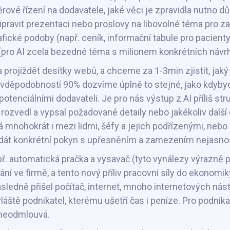
ové řízení na dodavatele, jaké věci je zpravidla nutno d
řipravit prezentaci nebo proslovy na libovolné téma pro za
ké podoby (např. ceník, informační tabule pro pacienty, i
b (pro AI zcela bezedné téma s milionem konkrétních návr
jíždět desítky webů, a chceme za 1-3min zjistit, jaký j
avděpodobností 90% dozvíme úplně to stejné, jako kdybyc
tenciálními dodavateli. Je pro nás výstup z AI příliš str
y rozvedl a vypsal požadované detaily nebo jakékoliv dalš
mnohokrát i mezi lidmi, šéfy a jejich podřízenými, nebo ro
 dát konkrétní pokyn s upřesněním a zamezením nejasnos
např. automatická pračka a vysavač (tyto vynálezy výrazně p
í ve firmě, a tento nový příliv pracovní síly do ekonomi
ásledně přišel počítač, internet, mnoho internetových nás
vláště podnikatel, kterému ušetří čas i peníze. Pro podni
 neodmlouvá.