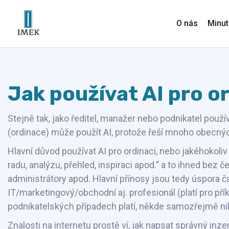
O nás
Minut
Jak používat AI pro o
Stejně tak, jako ředitel, manažer nebo podnikatel použí
(ordinace) může použít AI, protože řeší mnoho obecný
Hlavní důvod používat AI pro ordinaci, nebo jakéhokoliv
radu, analýzu, přehled, inspiraci apod.” a to ihned bez
administrátory apod. Hlavní přínosy jsou tedy úspora ča
IT/marketingový/obchodní aj. profesionál (platí pro př
podnikatelských případech platí, někde samozřejmě nik
Znalosti na internetu prostě ví, jak napsat správný in