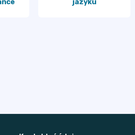
ance
jazyku