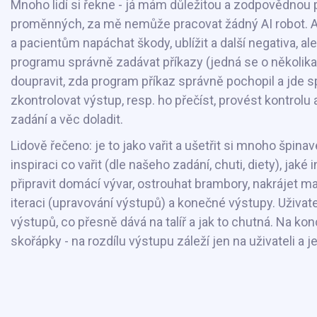
Mnoho lidí si řekne - já mám důležitou a zodpovědnou 
proměnných, za mě nemůže pracovat žádný AI robot. An
a pacientům napáchat škody, ublížit a další negativa, ale
programu správně zadávat příkazy (jedná se o několika 
doupravit, zda program příkaz správně pochopil a jde 
zkontrolovat výstup, resp. ho přečíst, provést kontrolu 
zadání a věc doladit.
Lidově řečeno: je to jako vařit a ušetřit si mnoho špin
inspiraci co vařit (dle našeho zadání, chuti, diety), jak
připravit domácí vývar, ostrouhat brambory, nakrájet mas
iteraci (upravování výstupů) a konečné výstupy. Uživat
výstupů, co přesně dává na talíř a jak to chutná. Na ko
skořápky - na rozdílu výstupu záleží jen na uživateli a 