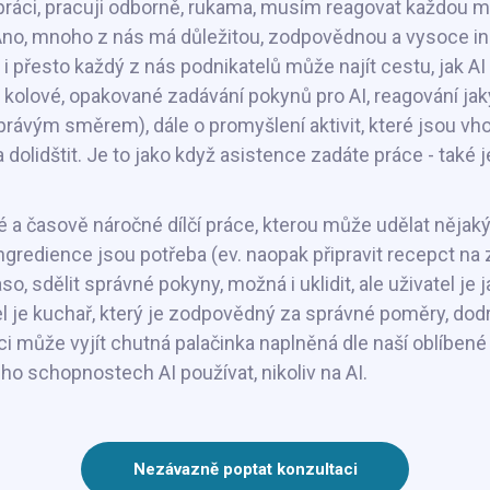
práci, pracuji odborně, rukama, musím reagovat každou mi
o, mnoho z nás má důležitou, zodpovědnou a vysoce indi
 i přesto každý z nás podnikatelů může najít cestu, jak AI 
kolové, opakované zadávání pokynů pro AI, reagování jaký 
správým směrem), dále o promyšlení aktivit, které jsou 
a dolidštit. Je to jako když asistence zadáte práce - také 
avé a časově náročné dílčí práce, kterou může udělat něja
é ingredience jsou potřeba (ev. naopak připravit recepct na
o, sdělit správné pokyny, možná i uklidit, ale uživatel je
el je kuchař, který je zodpovědný za správné poměry, do
nci může vyjít chutná palačinka naplněná dle naší oblíben
jeho schopnostech AI používat, nikoliv na AI.
Nezávazně poptat konzultaci