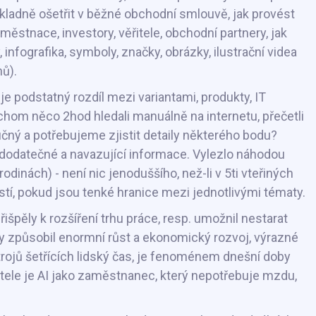
ůkladně ošetřit v běžné obchodní smlouvě, jak provést
městnace, investory, věřitele, obchodní partnery, jak
nfografika, symboly, značky, obrázky, ilustrační videa
hů).
e podstatný rozdíl mezi variantami, produkty, IT
hom něco 2hod hledali manuálně na internetu, přečetli
učný a potřebujeme zjistit detaily některého bodu?
í dodatečné a navazující informace. Vylezlo náhodou
dinách) - není nic jenoduššího, než-li v 5ti vteřiných
tí, pokud jsou tenké hranice mezi jednotlivými tématy.
řišpěly k rozšíření trhu práce, resp. umožnil nestarat
ky způsobil enormní růst a ekonomický rozvoj, výrazné
trojů šetřících lidský čas, je fenoménem dnešní doby
katele je AI jako zaměstnanec, který nepotřebuje mzdu,