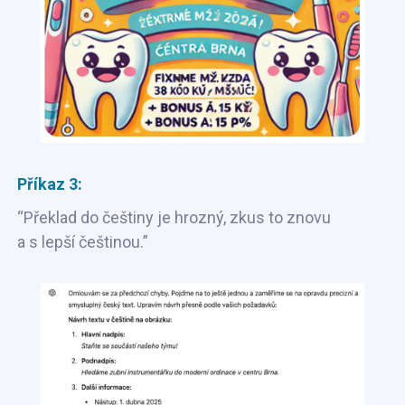
Příkaz 3:
“Překlad do češtiny je hrozný, zkus to znovu
a s lepší češtinou.”