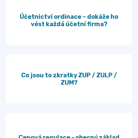
Účetnictví ordinace – dokáže ho
vést každá účetní firma?
Co jsou to zkratky ZUP / ZULP /
ZUM?
Cenová regulace - obecný základ